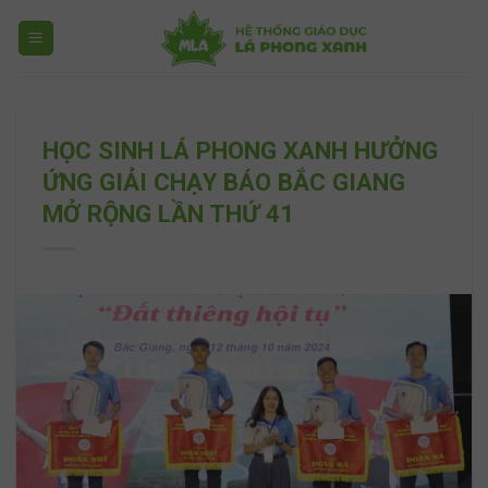
Skip
to
content
HỌC SINH LÁ PHONG XANH HƯỞNG
ỨNG GIẢI CHẠY BÁO BẮC GIANG
MỞ RỘNG LẦN THỨ 41