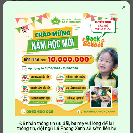
Góp mặt trong giải chạy qui mô này, thầy trò trường
Lá Phong Xanh đã mang đến một đội hình chạy qui
chuẩn, đẹp mắt, góp phần tạo không khí hào hứng,
phấn chấn trong ngày khai mạc giải, đồng thời thể
hiện một tinh thần thể thao khỏe khoắn, công bình,
đúng với phẩm chất KHỎE MẠNH của chân dung học
sinh Lá Phong Xanh.
MAPLE LEAF ACADEMY luôn đồng hành cùng các
em học sinh trong hành trình trở thành công dân toàn
cầu.
Để nhận thông tin ưu đãi, ba mẹ vui lòng để lại
thông tin, đội ngũ Lá Phong Xanh sẽ sớm liên hệ