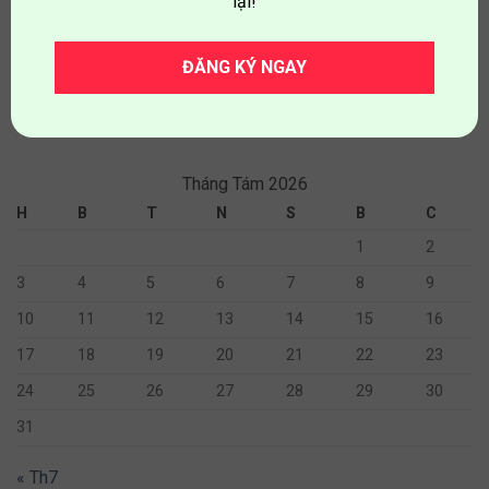
lại!
BỎ TÚI 3 “TIPS” KÍCH HOẠT
KHÁM PHÁ MÙA THU VỚI 5
KHẢ NĂNG SÁNG TẠO CHO
HOẠT ĐỘNG ĐẶC SẮC CHO
ĐĂNG KÝ NGAY
TRẺ MẦM NON
TRẺ MẦM NON
Tháng Tám 2026
H
B
T
N
S
B
C
1
2
3
4
5
6
7
8
9
10
11
12
13
14
15
16
17
18
19
20
21
22
23
24
25
26
27
28
29
30
31
« Th7