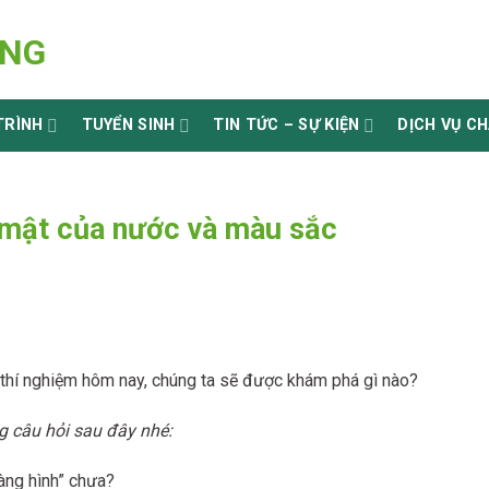
TRÌNH
TUYỂN SINH
TIN TỨC – SỰ KIỆN
DỊCH VỤ C
í mật của nước và màu sắc
thí nghiệm hôm nay, chúng ta sẽ được khám phá gì nào?
ng câu hỏi sau đây nhé:
àng hình” chưa?