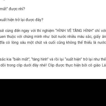
n mất” được nhỉ?
uất hiện trở lại được đây?
ta sẽ cùng đến ngay với thí nghiệm “HÌNH VẼ TÀNG HÌNH” chỉ với
uen thuộc với chúng mình như: bút nước nhiều màu sắc, giấy ăn
đĩa có lòng sâu một chút và cuối cũng không thể thiếu là nước
 kia “biến mất”, “tàng hình” và rồi lại “xuất hiện” trở lại như thế
dõi trong clip dưới đây nhé! Clip được thực hiện bởi cô giáo Lá