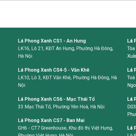
Lá Phong Xanh CS1 - An Hưng
Lá 
LK16, Lô 21, KĐT An Hưng, Phường Hà Đông,
Tòa
Hà Nội
Xuân
Lá Phong Xanh CS4-5 - Văn Khê
Lá 
LK10, Lô 3, KĐT Văn Khê, Phường Hà Đông, Hà
Toà
Nội
Ngo
Lá Phong Xanh CS6 - Mạc Thái Tổ
Lá 
33 Mạc Thái Tổ, Phường Yên Hoà, Hà Nội
D03
Phư
Lá Phong Xanh CS7 - Ban Mai
GH6 - CT7 Greenhouse, Khu đô thị Việt Hưng,
Lá 
Phường Việt Hưng, Hà Nội.
Lô 