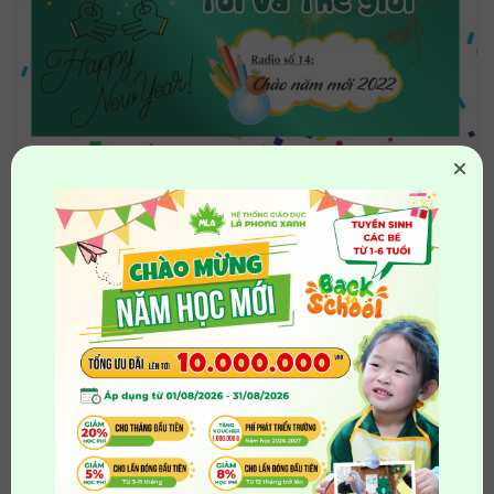
Thân gửi quý thầy cô và các bậc phụ huynh, Radio số
14: Chào năm mới 2022 – số cuối cùng khép lại năm
2021 đầy biến động và thách thức do dịch bệnh. Ban
sản xuất chương trình xin được gửi lời cảm ơn quý
thầy cô, các bậc phụ huynh và các em…
XEM CHI TIẾT
→