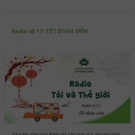
Radio số 17: TẾT ĐOÀN VIÊN
Xin kính chào quý thính giả yêu quý của chương trình