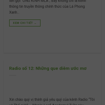
tên gọi “ỐNG KÍNH MLA”, đây không chỉ là kênh
thông tin truyền thông chính thức của Lá Phong
Xanh…
XEM CHI TIẾT
→
Radio số 12: Những que diêm ước mơ
Xin chào quý vị thính giả yêu quý của kênh Radio “Tôi