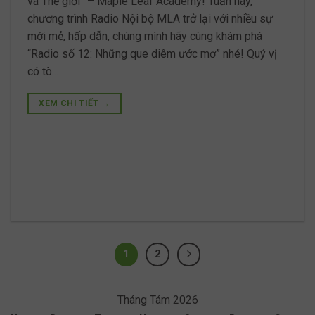
và Thế giới” – Maple Leaf Academy! Tuần này,
chương trình Radio Nội bộ MLA trở lại với nhiều sự
mới mẻ, hấp dẫn, chúng mình hãy cùng khám phá
“Radio số 12: Những que diêm ước mơ” nhé! Quý vị
có tò…
XEM CHI TIẾT
→
1
2
Tháng Tám 2026