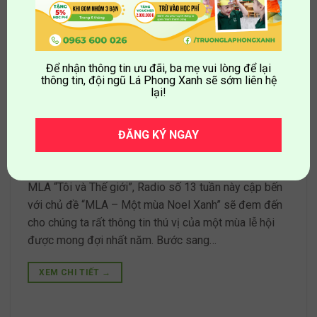
RADIO SỐ 13: MLA – MỘT MÙA NOEL
Để nhận thông tin ưu đãi, ba mẹ vui lòng để lại
XANH
thông tin, đội ngũ Lá Phong Xanh sẽ sớm liên hệ
lại!
ĐĂNG KÝ NGAY
Chào đón quý thính giả trở lại với chương trình Radio
MLA “Tôi và Thế giới”, Radio số 13 tuần này cập bến
với chủ đề “MLA – Một mùa Noel Xanh” sẽ đem đến
cho chúng ta rất thông tin thú vị của một mùa lễ hội
được mong đợi nhất năm. Bước sang…
XEM CHI TIẾT
→